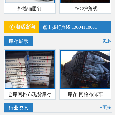
外墙锚固钉
PVC护角线
电话咨询
点击拨打热线:13694118881
+更多
库存展示
仓库网格布现货库存
库存-网格布卸车
+更多
行业资讯