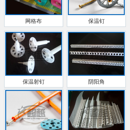
网格布
保温钉
保温射钉
阴阳角